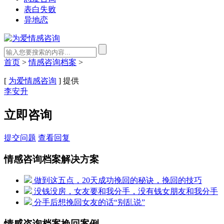
表白失败
异地恋
首页
>
情感咨询档案
>
[
为爱情感咨询
] 提供
李安升
立即咨询
提交问题
查看回复
情感咨询档案解决方案
做到这五点，20天成功挽回的秘诀，挽回的技巧
没钱没房，女友要和我分手，没有钱女朋友和我分手
分手后想挽回女友的话“别乱说”
情感咨询档案挽回案例