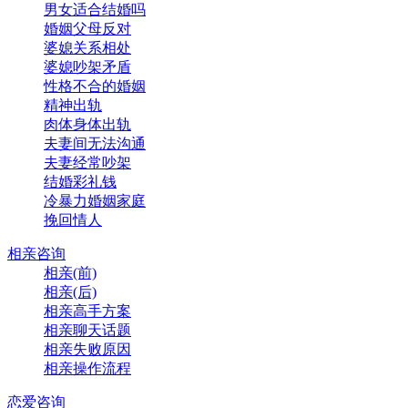
男女适合结婚吗
婚姻父母反对
婆媳关系相处
婆媳吵架矛盾
性格不合的婚姻
精神出轨
肉体身体出轨
夫妻间无法沟通
夫妻经常吵架
结婚彩礼钱
冷暴力婚姻家庭
挽回情人
相亲咨询
相亲(前)
相亲(后)
相亲高手方案
相亲聊天话题
相亲失败原因
相亲操作流程
恋爱咨询