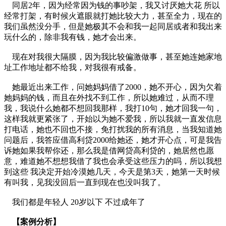
同居2年，因为经常因为钱的事吵架，我又讨厌她大花 所以
经常打架，有时候火遮眼就打她比较大力，甚至全力，现在的
我们虽然没分手，但是她极其不会和我一起同居或者和我出来
玩什么的，除非我有钱，她才会出来。
现在对我很大隔膜，因为我比较偏激做事，甚至她连她家地
址工作地址都不给我，对我很有戒备。
她最近出来工作，问她妈妈借了2000，她不开心，因为欠着
她妈妈的钱，而且在外找不到工作，所以她难过，从而不理
我，我说什么她都不想回我那样，我打10句，她才回我一句，
这样我就更紧张了，开始以为她不爱我，所以我就一直发信息
打电话，她也不回也不接，免打扰我的所有消息，当我知道她
问题后，我答应借高利贷2000给她还，她才开心点，可是我告
诉她如果我帮你还，那么我是借网贷高利贷的，她居然也愿
意，难道她不想想我借了我也会承受这些压力的吗，所以我想
到这些 我决定开始冷漠她几天，今天是第3天，她第一天时候
有叫我，见我没回后一直到现在也没叫我了。
我们都是年轻人 20岁以下 不过成年了
【案例分析】