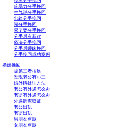
拉黑分手挽回
冷暴力分手挽回
生气说分手挽回
出轨分手挽回
闹分手挽回
累了要分手挽回
分手后有新欢
坚决分手挽回
分手后暧昧挽回
分手挽回成功案例
婚姻挽回
被第三者插足
发现老公有小三
婚外情处理方法
老公有外遇怎么办
老婆有外遇怎么办
外遇调查取证
老公出轨
老婆出轨
男朋友劈腿
女朋友劈腿