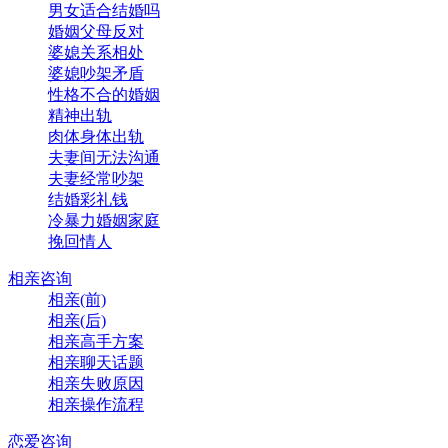
男女适合结婚吗
婚姻父母反对
婆媳关系相处
婆媳吵架矛盾
性格不合的婚姻
精神出轨
肉体身体出轨
夫妻间无法沟通
夫妻经常吵架
结婚彩礼钱
冷暴力婚姻家庭
挽回情人
相亲咨询
相亲(前)
相亲(后)
相亲高手方案
相亲聊天话题
相亲失败原因
相亲操作流程
恋爱咨询