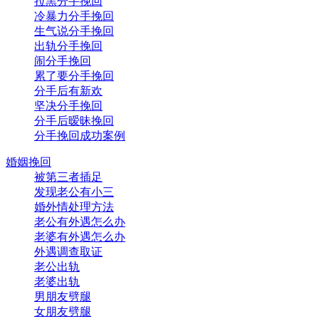
拉黑分手挽回
冷暴力分手挽回
生气说分手挽回
出轨分手挽回
闹分手挽回
累了要分手挽回
分手后有新欢
坚决分手挽回
分手后暧昧挽回
分手挽回成功案例
婚姻挽回
被第三者插足
发现老公有小三
婚外情处理方法
老公有外遇怎么办
老婆有外遇怎么办
外遇调查取证
老公出轨
老婆出轨
男朋友劈腿
女朋友劈腿