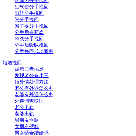
冷暴力分手挽回
生气说分手挽回
出轨分手挽回
闹分手挽回
累了要分手挽回
分手后有新欢
坚决分手挽回
分手后暧昧挽回
分手挽回成功案例
婚姻挽回
被第三者插足
发现老公有小三
婚外情处理方法
老公有外遇怎么办
老婆有外遇怎么办
外遇调查取证
老公出轨
老婆出轨
男朋友劈腿
女朋友劈腿
男女适合结婚吗