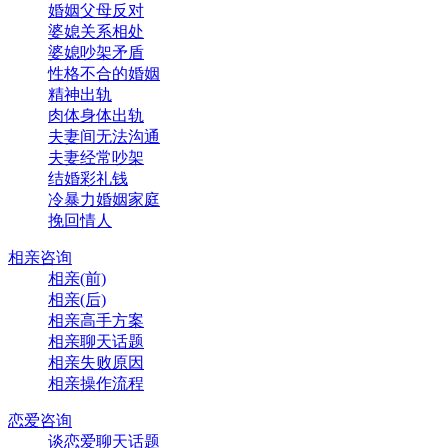
婚姻父母反对
婆媳关系相处
婆媳吵架矛盾
性格不合的婚姻
精神出轨
肉体身体出轨
夫妻间无法沟通
夫妻经常吵架
结婚彩礼钱
冷暴力婚姻家庭
挽回情人
相亲咨询
相亲(前)
相亲(后)
相亲高手方案
相亲聊天话题
相亲失败原因
相亲操作流程
恋爱咨询
谈恋爱聊天话题