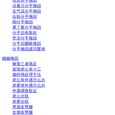
拉黑分手挽回
冷暴力分手挽回
生气说分手挽回
出轨分手挽回
闹分手挽回
累了要分手挽回
分手后有新欢
坚决分手挽回
分手后暧昧挽回
分手挽回成功案例
婚姻挽回
被第三者插足
发现老公有小三
婚外情处理方法
老公有外遇怎么办
老婆有外遇怎么办
外遇调查取证
老公出轨
老婆出轨
男朋友劈腿
女朋友劈腿