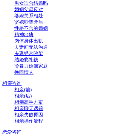
男女适合结婚吗
婚姻父母反对
婆媳关系相处
婆媳吵架矛盾
性格不合的婚姻
精神出轨
肉体身体出轨
夫妻间无法沟通
夫妻经常吵架
结婚彩礼钱
冷暴力婚姻家庭
挽回情人
相亲咨询
相亲(前)
相亲(后)
相亲高手方案
相亲聊天话题
相亲失败原因
相亲操作流程
恋爱咨询