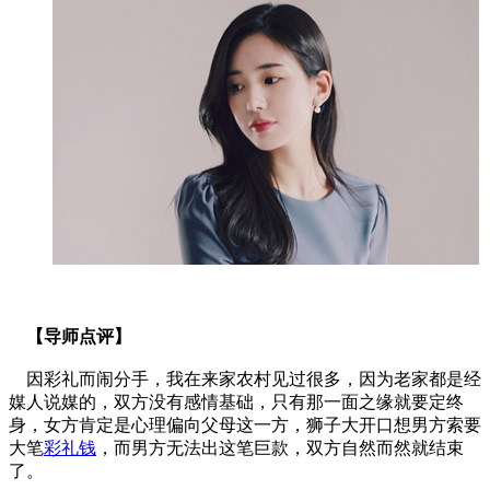
【导师点评】
因彩礼而闹分手，我在来家农村见过很多，因为老家都是经
媒人说媒的，双方没有感情基础，只有那一面之缘就要定终
身，女方肯定是心理偏向父母这一方，狮子大开口想男方索要
大笔
彩礼钱
，而男方无法出这笔巨款，双方自然而然就结束
了。