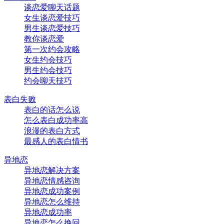
谈恋爱聊天话题
女生谈恋爱技巧
男生谈恋爱技巧
教你谈恋爱
第一次约会攻略
女生约会技巧
男生约会技巧
约会聊天技巧
表白失败
表白的话怎么说
怎么表白成功率高
浪漫的表白方式
最感人的表白情书
异地恋
异地恋解决方案
异地恋情感咨询
异地恋成功案例
异地恋怎么维持
异地恋成功率
异地恋怎么挽回