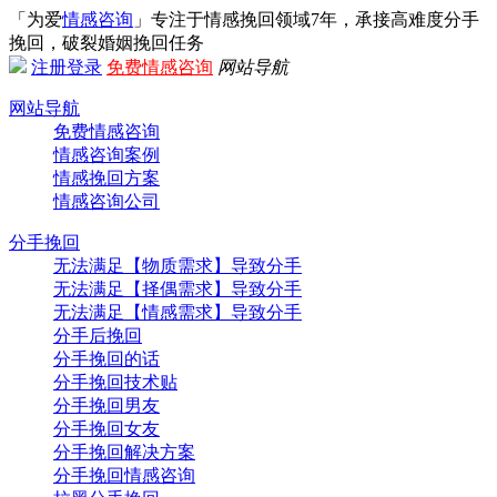
「为爱
情感咨询
」专注于情感挽回领域7年，承接高难度分手
挽回，破裂婚姻挽回任务
注册
登录
免费情感咨询
网站导航
网站导航
免费情感咨询
情感咨询案例
情感挽回方案
情感咨询公司
分手挽回
无法满足【物质需求】导致分手
无法满足【择偶需求】导致分手
无法满足【情感需求】导致分手
分手后挽回
分手挽回的话
分手挽回技术贴
分手挽回男友
分手挽回女友
分手挽回解决方案
分手挽回情感咨询