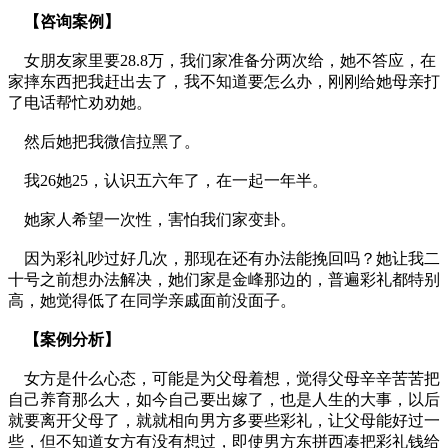
【咨询案例】
女朋友家里要28.8万，我们家准备分两次给，她不答应，在
家摔东西把我赶出去了，我不知道要怎么办，刚刚给她母亲打
了电话帮忙劝劝她。
然后她把我微信拉黑了。
我26她25，认识五六年了，在一起一年半。
她家人希望一次性，害怕我们家变卦。
因为彩礼吵过好几次，那现在还有办法能挽回吗？她让我二
十号之前想办法解决，她们家是金峰那边的，普遍彩礼都特别
高，她觉得低了在同学亲戚面前没面子。
【案例分析】
女方是什么心态，可能是为父母着想，觉得父母辛辛苦苦把
自己养育那么大，如今自己要出嫁了，也是人生的大事，以后
就要离开父母了，就就相向男方多要些彩礼，让父母能好过一
些，但不知道女方有没有想过，即使男方东拼西凑把彩礼钱给