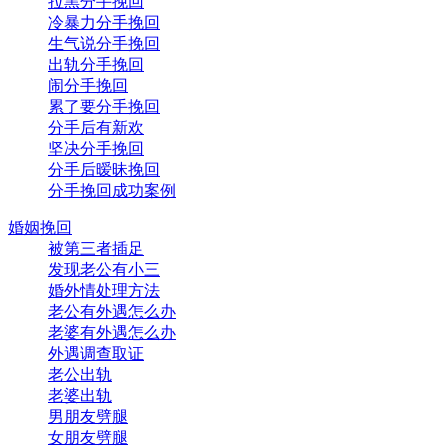
拉黑分手挽回
冷暴力分手挽回
生气说分手挽回
出轨分手挽回
闹分手挽回
累了要分手挽回
分手后有新欢
坚决分手挽回
分手后暧昧挽回
分手挽回成功案例
婚姻挽回
被第三者插足
发现老公有小三
婚外情处理方法
老公有外遇怎么办
老婆有外遇怎么办
外遇调查取证
老公出轨
老婆出轨
男朋友劈腿
女朋友劈腿