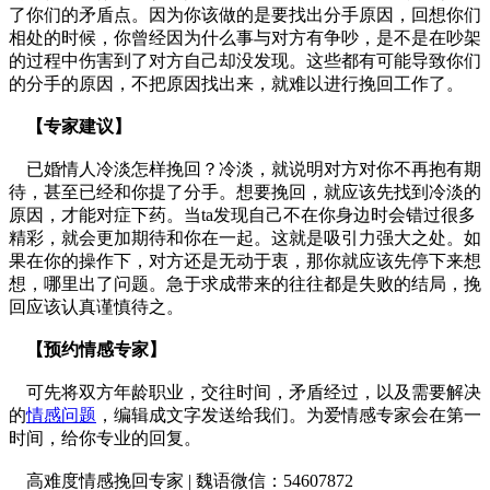
了你们的矛盾点。因为你该做的是要找出分手原因，回想你们
相处的时候，你曾经因为什么事与对方有争吵，是不是在吵架
的过程中伤害到了对方自己却没发现。这些都有可能导致你们
的分手的原因，不把原因找出来，就难以进行挽回工作了。
【专家建议】
已婚情人冷淡怎样挽回？冷淡，就说明对方对你不再抱有期
待，甚至已经和你提了分手。想要挽回，就应该先找到冷淡的
原因，才能对症下药。当ta发现自己不在你身边时会错过很多
精彩，就会更加期待和你在一起。这就是吸引力强大之处。如
果在你的操作下，对方还是无动于衷，那你就应该先停下来想
想，哪里出了问题。急于求成带来的往往都是失败的结局，挽
回应该认真谨慎待之。
【预约情感专家】
可先将双方年龄职业，交往时间，矛盾经过，以及需要解决
的
情感问题
，编辑成文字发送给我们。为爱情感专家会在第一
时间，给你专业的回复。
高难度情感挽回专家 | 魏语微信：54607872