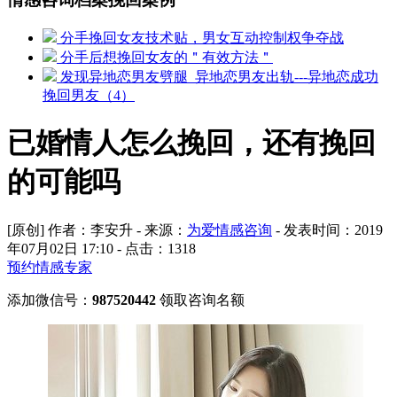
分手挽回女友技术贴，男女互动控制权争夺战
分手后想挽回女友的＂有效方法＂
发现异地恋男友劈腿_异地恋男友出轨---异地恋成功
挽回男友（4）
已婚情人怎么挽回，还有挽回
的可能吗
[原创] 作者：李安升 - 来源：
为爱情感咨询
- 发表时间：2019
年07月02日 17:10 - 点击：
1318
预约情感专家
添加微信号：
987520442
领取咨询名额