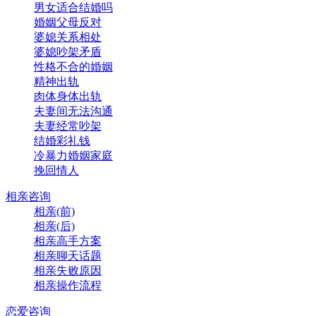
男女适合结婚吗
婚姻父母反对
婆媳关系相处
婆媳吵架矛盾
性格不合的婚姻
精神出轨
肉体身体出轨
夫妻间无法沟通
夫妻经常吵架
结婚彩礼钱
冷暴力婚姻家庭
挽回情人
相亲咨询
相亲(前)
相亲(后)
相亲高手方案
相亲聊天话题
相亲失败原因
相亲操作流程
恋爱咨询