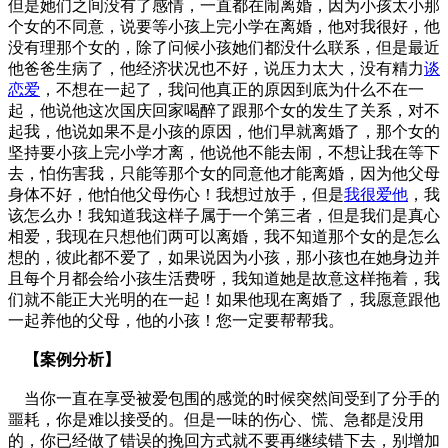
但是她们之间没有了感情，一直都在闹离婚，因为小孩太小那
个女的不同意，说要等小孩上完小学在离婚，他对我很好，他
没有理那个女的，除了问候小孩她们都没什么联系，但是最近
他爸爸生病了，他经济状况也不好，说压力太大，没有精力
谈
恋爱
，不想在一起了，我问他真正的原因到底为什么不在一
起，他说他这次国庆回家喝醉了跟那个女的发生了关系，对不
起我，他说如果不是小孩的原因，他们早就离婚了，那个女的
坚持要小孩上完小学才离，他说他不能去闹，不想让我在等下
去，怕伤害我，只能等那个女的同意他才能离婚，因为他父母
身体不好，他怕他父母伤心！我想过放手，但是
我很爱他
，我
该怎么办！我知道我这样子属于一个第三者，但是我们是真心
相爱，我现在只想他们两可以离婚，我不知道那个女的是怎么
想的，彼此都不爱了，如果说因为小孩，那小孩也在她身边并
且每个月都会给小孩生活费呀，我知道她是故意这样拖着，我
们就不能正大光明的在一起！如果他现在离婚了，我愿意跟他
一起养他的父母，他的小孩！您一定要帮帮我。
【案例分析】
当你一直在享受被爱包围的感觉的时候突然间受到了分手的
噩耗，你是难以接受的。但是一味的伤心、慌、急都是没用
的，你已经做了错误的挽回方式就不要再继续错下去，别增加