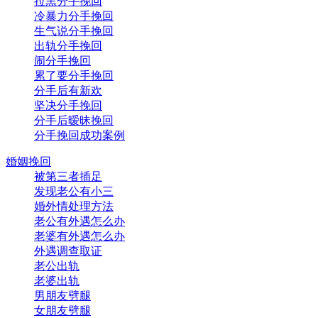
拉黑分手挽回
冷暴力分手挽回
生气说分手挽回
出轨分手挽回
闹分手挽回
累了要分手挽回
分手后有新欢
坚决分手挽回
分手后暧昧挽回
分手挽回成功案例
婚姻挽回
被第三者插足
发现老公有小三
婚外情处理方法
老公有外遇怎么办
老婆有外遇怎么办
外遇调查取证
老公出轨
老婆出轨
男朋友劈腿
女朋友劈腿