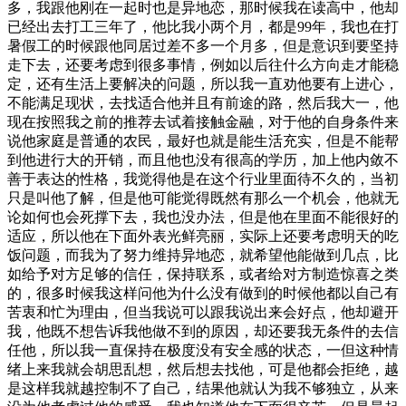
多，我跟他刚在一起时也是异地恋，那时候我在读高中，他却
已经出去打工三年了，他比我小两个月，都是99年，我也在打
暑假工的时候跟他同居过差不多一个月多，但是意识到要坚持
走下去，还要考虑到很多事情，例如以后往什么方向走才能稳
定，还有生活上要解决的问题，所以我一直劝他要有上进心，
不能满足现状，去找适合他并且有前途的路，然后我大一，他
现在按照我之前的推荐去试着接触金融，对于他的自身条件来
说他家庭是普通的农民，最好也就是能生活充实，但是不能帮
到他进行大的开销，而且他也没有很高的学历，加上他内敛不
善于表达的性格，我觉得他是在这个行业里面待不久的，当初
只是叫他了解，但是他可能觉得既然有那么一个机会，他就无
论如何也会死撑下去，我也没办法，但是他在里面不能很好的
适应，所以他在下面外表光鲜亮丽，实际上还要考虑明天的吃
饭问题，而我为了努力维持异地恋，就希望他能做到几点，比
如给予对方足够的信任，保持联系，或者给对方制造惊喜之类
的，很多时候我这样问他为什么没有做到的时候他都以自己有
苦衷和忙为理由，但当我说可以跟我说出来会好点，他却避开
我，他既不想告诉我他做不到的原因，却还要我无条件的去信
任他，所以我一直保持在极度没有安全感的状态，一但这种情
绪上来我就会胡思乱想，然后想去找他，可是他都会拒绝，越
是这样我就越控制不了自己，结果他就认为我不够独立，从来