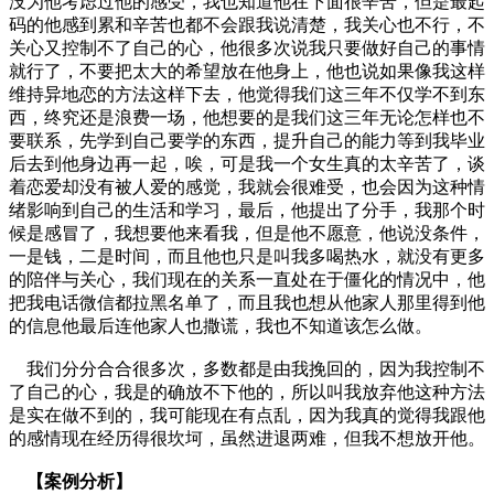
没为他考虑过他的感受，我也知道他在下面很辛苦，但是最起
码的他感到累和辛苦也都不会跟我说清楚，我关心也不行，不
关心又控制不了自己的心，他很多次说我只要做好自己的事情
就行了，不要把太大的希望放在他身上，他也说如果像我这样
维持异地恋的方法这样下去，他觉得我们这三年不仅学不到东
西，终究还是浪费一场，他想要的是我们这三年无论怎样也不
要联系，先学到自己要学的东西，提升自己的能力等到我毕业
后去到他身边再一起，唉，可是我一个女生真的太辛苦了，谈
着恋爱却没有被人爱的感觉，我就会很难受，也会因为这种情
绪影响到自己的生活和学习，最后，他提出了分手，我那个时
候是感冒了，我想要他来看我，但是他不愿意，他说没条件，
一是钱，二是时间，而且他也只是叫我多喝热水，就没有更多
的陪伴与关心，我们现在的关系一直处在于僵化的情况中，他
把我电话微信都拉黑名单了，而且我也想从他家人那里得到他
的信息他最后连他家人也撒谎，我也不知道该怎么做。
我们分分合合很多次，多数都是由我挽回的，因为我控制不
了自己的心，我是的确放不下他的，所以叫我放弃他这种方法
是实在做不到的，我可能现在有点乱，因为我真的觉得我跟他
的感情现在经历得很坎坷，虽然进退两难，但我不想放开他。
【案例分析】