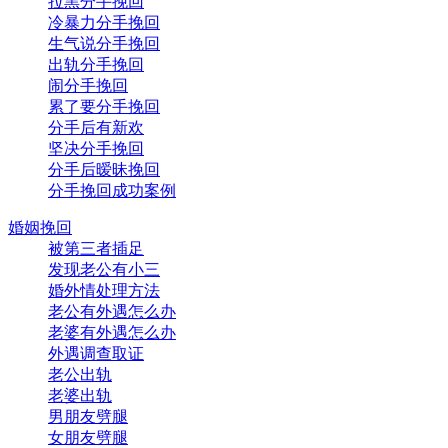
拉黑分手挽回
冷暴力分手挽回
生气说分手挽回
出轨分手挽回
闹分手挽回
累了要分手挽回
分手后有新欢
坚决分手挽回
分手后暧昧挽回
分手挽回成功案例
婚姻挽回
被第三者插足
发现老公有小三
婚外情处理方法
老公有外遇怎么办
老婆有外遇怎么办
外遇调查取证
老公出轨
老婆出轨
男朋友劈腿
女朋友劈腿