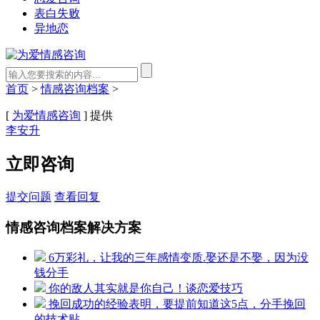
表白失败
异地恋
首页
>
情感咨询档案
>
[
为爱情感咨询
] 提供
李安升
立即咨询
提交问题
查看回复
情感咨询档案解决方案
6万彩礼，让我的三年感情变质.娶还是不娶，因为没
钱分手
你的敌人其实就是你自己！谈恋爱技巧
挽回成功的经验表明，要提前知道这5点，分手挽回
的技术贴