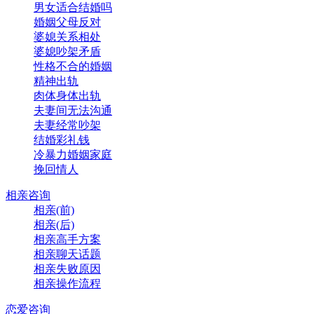
男女适合结婚吗
婚姻父母反对
婆媳关系相处
婆媳吵架矛盾
性格不合的婚姻
精神出轨
肉体身体出轨
夫妻间无法沟通
夫妻经常吵架
结婚彩礼钱
冷暴力婚姻家庭
挽回情人
相亲咨询
相亲(前)
相亲(后)
相亲高手方案
相亲聊天话题
相亲失败原因
相亲操作流程
恋爱咨询