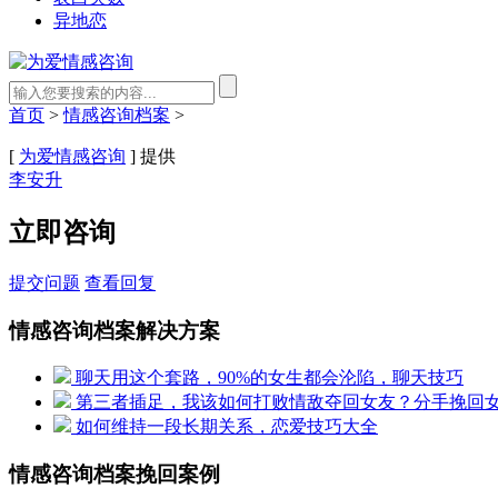
异地恋
首页
>
情感咨询档案
>
[
为爱情感咨询
] 提供
李安升
立即咨询
提交问题
查看回复
情感咨询档案解决方案
聊天用这个套路，90%的女生都会沦陷，聊天技巧
第三者插足，我该如何打败情敌夺回女友？分手挽回
如何维持一段长期关系，恋爱技巧大全
情感咨询档案挽回案例