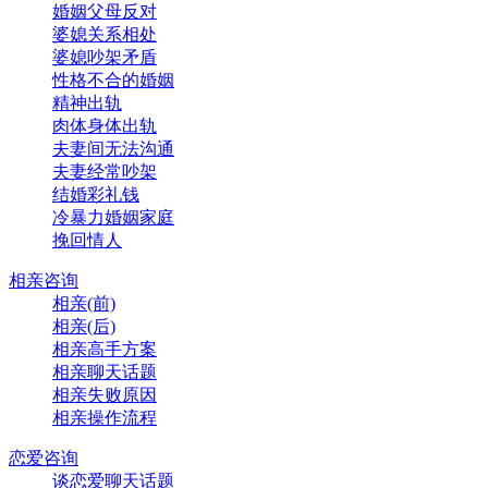
婚姻父母反对
婆媳关系相处
婆媳吵架矛盾
性格不合的婚姻
精神出轨
肉体身体出轨
夫妻间无法沟通
夫妻经常吵架
结婚彩礼钱
冷暴力婚姻家庭
挽回情人
相亲咨询
相亲(前)
相亲(后)
相亲高手方案
相亲聊天话题
相亲失败原因
相亲操作流程
恋爱咨询
谈恋爱聊天话题