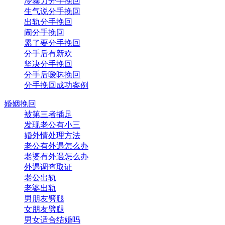
冷暴力分手挽回
生气说分手挽回
出轨分手挽回
闹分手挽回
累了要分手挽回
分手后有新欢
坚决分手挽回
分手后暧昧挽回
分手挽回成功案例
婚姻挽回
被第三者插足
发现老公有小三
婚外情处理方法
老公有外遇怎么办
老婆有外遇怎么办
外遇调查取证
老公出轨
老婆出轨
男朋友劈腿
女朋友劈腿
男女适合结婚吗