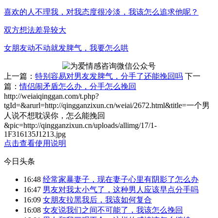
喜欢的人不理我，对我态度很冷淡，我该怎么追求他呢？
双方想法差异较大
女朋友动不动就发脾气，我要怎么哄
上一篇：
特别容易对男友发脾气，分手了还能挽回吗
下一
篇：
情侣闹矛盾怎么办，分手怎么挽回
http://weiaiqinggan.com/t.php?
tgId=
&arurl=http://qingganzixun.cn/weiai/2672.html&title=一个男
人说不想耽误你，怎么能挽回
&pic=http://qingganzixun.cn/uploads/allimg/17/1-
1F316135J1213.jpg
点击查看使用说明
今日头条
16:48
经常家暴妻子，现在妻子心里有阴影了怎么办
16:47
男友对我太小气了，这种男人应该早点分手吗
16:09
女朋友拉黑我后，我该如何复合
16:08
女友说我们之间不可能了，我该怎么挽回