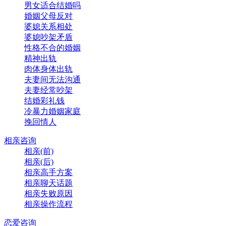
男女适合结婚吗
婚姻父母反对
婆媳关系相处
婆媳吵架矛盾
性格不合的婚姻
精神出轨
肉体身体出轨
夫妻间无法沟通
夫妻经常吵架
结婚彩礼钱
冷暴力婚姻家庭
挽回情人
相亲咨询
相亲(前)
相亲(后)
相亲高手方案
相亲聊天话题
相亲失败原因
相亲操作流程
恋爱咨询