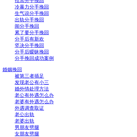
拉黑分手挽回
冷暴力分手挽回
生气说分手挽回
出轨分手挽回
闹分手挽回
累了要分手挽回
分手后有新欢
坚决分手挽回
分手后暧昧挽回
分手挽回成功案例
婚姻挽回
被第三者插足
发现老公有小三
婚外情处理方法
老公有外遇怎么办
老婆有外遇怎么办
外遇调查取证
老公出轨
老婆出轨
男朋友劈腿
女朋友劈腿