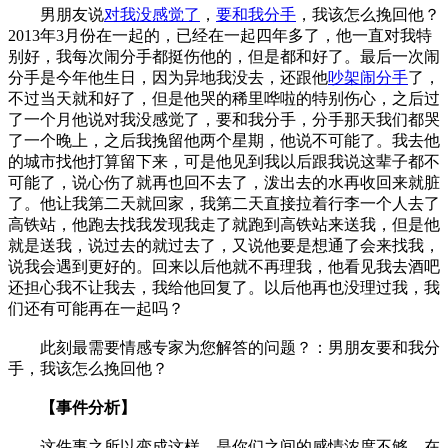
男朋友说
对我没感觉了
，
要和我分手
，我该怎么挽回他？
2013年3月份在一起的，已经在一起四年多了，他一直对我特
别好，我每次闹分手都挺伤他的，但是都和好了。最后一次闹
分手是今年他生日，因为异地我没去，还跟他
吵架闹分手
了，
不过当天就和好了，但是他哭的稀里哗啦的特别伤心，之后过
了一个月他说对我没感觉了，要和我分手，分手那天我们都哭
了一个晚上，之后我挽留他两个星期，他说不可能了。我去他
的城市找他打算留下来，可是他见到我以后跟我说这辈子都不
可能了，说心伤了就再也回不去了，泼出去的水再收回来就脏
了。他让我第二天就回家，我第二天直接拉着行李一个人去了
高铁站，他跑去找我发现我走了就跑到高铁站来送我，但是他
就是送我，说过去的就过去了，又说他要是想通了会来找我，
说我会遇到更好的。回来以后他就不再理我，他看见我去酒吧
还担心我不让我去，我给他回复了。以后他再也没理过我，我
们还有可能再在一起吗？
此刻最需要情感专家为您解答的问题？：男朋友要和我分
手，我该怎么挽回他？
【事件分析】
这件事之所以变成这样，是你们之间的感情浓度不够。在