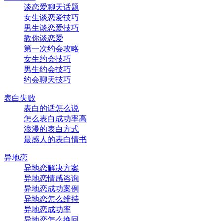
谈恋爱聊天话题
女生谈恋爱技巧
男生谈恋爱技巧
教你谈恋爱
第一次约会攻略
女生约会技巧
男生约会技巧
约会聊天技巧
表白失败
表白的话怎么说
怎么表白成功率高
浪漫的表白方式
最感人的表白情书
异地恋
异地恋解决方案
异地恋情感咨询
异地恋成功案例
异地恋怎么维持
异地恋成功率
异地恋怎么挽回