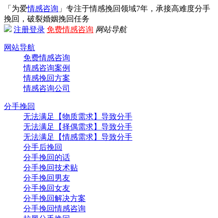
「为爱
情感咨询
」专注于情感挽回领域7年，承接高难度分手
挽回，破裂婚姻挽回任务
注册
登录
免费情感咨询
网站导航
网站导航
免费情感咨询
情感咨询案例
情感挽回方案
情感咨询公司
分手挽回
无法满足【物质需求】导致分手
无法满足【择偶需求】导致分手
无法满足【情感需求】导致分手
分手后挽回
分手挽回的话
分手挽回技术贴
分手挽回男友
分手挽回女友
分手挽回解决方案
分手挽回情感咨询