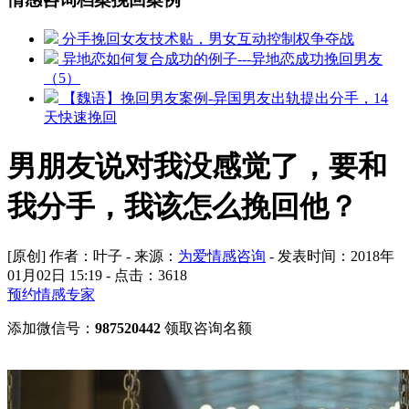
分手挽回女友技术贴，男女互动控制权争夺战
异地恋如何复合成功的例子---异地恋成功挽回男友
（5）
【魏语】挽回男友案例-异国男友出轨提出分手，14
天快速挽回
男朋友说对我没感觉了，要和
我分手，我该怎么挽回他？
[原创] 作者：叶子 - 来源：
为爱情感咨询
- 发表时间：2018年
01月02日 15:19 - 点击：
3618
预约情感专家
添加微信号：
987520442
领取咨询名额