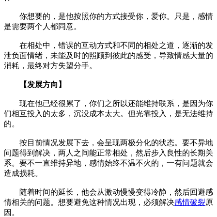
你想要的，是他按照你的方式接受你，爱你。只是，感情
是需要两个人都同意。
在相处中，错误的互动方式和不同的相处之道，逐渐的发
泄负面情绪，未能及时的照顾到彼此的感受，导致情感大量的
消耗，最终对方失望分手。
【发展方向】
现在他已经很累了，你们之所以还能维持联系，是因为你
们相互投入的太多，沉没成本太大。但光靠投入，是无法维持
的。
按目前情况发展下去，会呈现两极分化的状态。要不异地
问题得到解决，两人之间能正常相处，然后步入良性的长期关
系。要不一直维持异地，感情始终不温不火的，一有问题就会
造成损耗。
随着时间的延长，他会从激动慢慢变得冷静，然后回避感
情相关的问题。想要避免这种情况出现，必须解决
感情破裂
原
因。