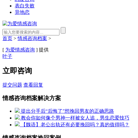
表白失败
异地恋
首页
>
情感咨询档案
>
[
为爱情感咨询
] 提供
叶子
立即咨询
提交问题
查看回复
情感咨询档案解决方案
提出分手后“后悔了”想挽回男友的正确思路
教会你如何像个男神一样被女人追，男生恋爱技巧
【魏语】老公出轨还有必要挽回吗？真的值得吗？
情感咨询档案挽回案例