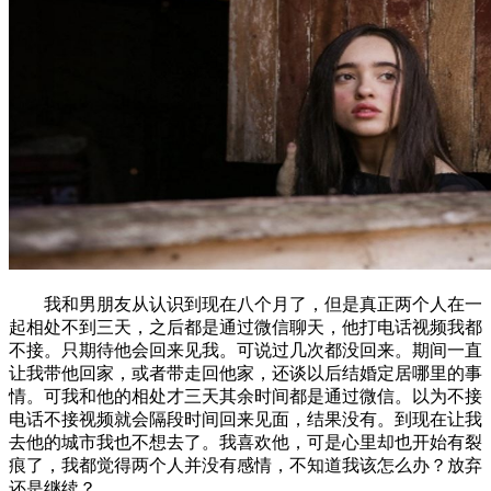
我和男朋友从认识到现在八个月了，但是真正两个人在一
起相处不到三天，之后都是通过微信聊天，他打电话视频我都
不接。只期待他会回来见我。可说过几次都没回来。期间一直
让我带他回家，或者带走回他家，还谈以后结婚定居哪里的事
情。可我和他的相处才三天其余时间都是通过微信。以为不接
电话不接视频就会隔段时间回来见面，结果没有。到现在让我
去他的城市我也不想去了。我喜欢他，可是心里却也开始有裂
痕了，我都觉得两个人并没有感情，不知道我该怎么办？放弃
还是继续？