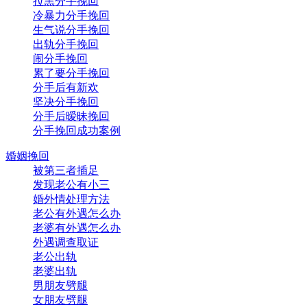
拉黑分手挽回
冷暴力分手挽回
生气说分手挽回
出轨分手挽回
闹分手挽回
累了要分手挽回
分手后有新欢
坚决分手挽回
分手后暧昧挽回
分手挽回成功案例
婚姻挽回
被第三者插足
发现老公有小三
婚外情处理方法
老公有外遇怎么办
老婆有外遇怎么办
外遇调查取证
老公出轨
老婆出轨
男朋友劈腿
女朋友劈腿