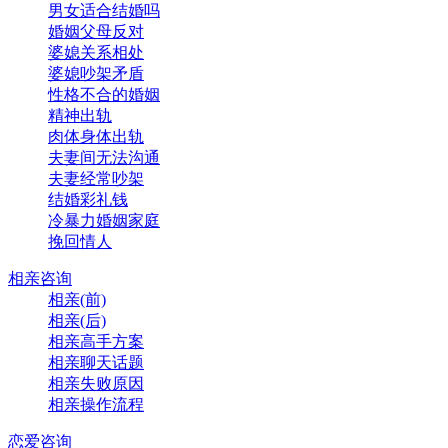
男女适合结婚吗
婚姻父母反对
婆媳关系相处
婆媳吵架矛盾
性格不合的婚姻
精神出轨
肉体身体出轨
夫妻间无法沟通
夫妻经常吵架
结婚彩礼钱
冷暴力婚姻家庭
挽回情人
相亲咨询
相亲(前)
相亲(后)
相亲高手方案
相亲聊天话题
相亲失败原因
相亲操作流程
恋爱咨询