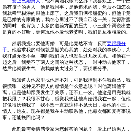
爱上已婚男人
，他不离婚我该怎么办？我喜欢上了一个已
婚有孩子的男人，他是我同事，是他追求的我，然后不知怎么
我就稀里糊涂的跟他上床了。之后我们俩很甜蜜的，但他毕竟
是已婚的有家庭的，我在心里过不了我自己这一关，觉得甜蜜
的同时，也背负了太多的道德方面的压力，小三这个词说出去
是真的不好听，更何况他不爱他老婆啊，我们是互相相爱的。
然后我提出要他离婚，可是他竟然不肯，反而
要跟我分
手
。他追求我的时候就是挺关心我的，处处对我的事伤心，为
我打点无微不至，期间我们两人也发生过几次关系。和他在一
起之后，我受不了两人之间的这种状态，一时冲动去他家了，
然后他就很生气，说我做的太过分了，要彻底分手。
我知道去他家里找他是不对，可是我控制不住我自己，我
很慌张，这种见不得人的感情是什么意思呢？叫他离婚他不
离，但是他却跟我发生了关系，还不止一次。他这是用完我就
把我甩了？我很不甘心，感觉我想让他离婚跟我在一起，但他
好像很厌烦我了，我不想一直就这样不见天日，要他的小三，
情人，炮友。现在都是我在主动联系他，他每次都回复有事说
事，还能挽回他吗？
此刻最需要情感专家为您解答的问题？：爱上已婚男人，