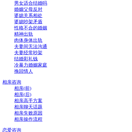
男女适合结婚吗
婚姻父母反对
婆媳关系相处
婆媳吵架矛盾
性格不合的婚姻
精神出轨
肉体身体出轨
夫妻间无法沟通
夫妻经常吵架
结婚彩礼钱
冷暴力婚姻家庭
挽回情人
相亲咨询
相亲(前)
相亲(后)
相亲高手方案
相亲聊天话题
相亲失败原因
相亲操作流程
恋爱咨询