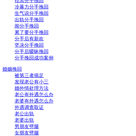
拉黑分手挽回
冷暴力分手挽回
生气说分手挽回
出轨分手挽回
闹分手挽回
累了要分手挽回
分手后有新欢
坚决分手挽回
分手后暧昧挽回
分手挽回成功案例
婚姻挽回
被第三者插足
发现老公有小三
婚外情处理方法
老公有外遇怎么办
老婆有外遇怎么办
外遇调查取证
老公出轨
老婆出轨
男朋友劈腿
女朋友劈腿