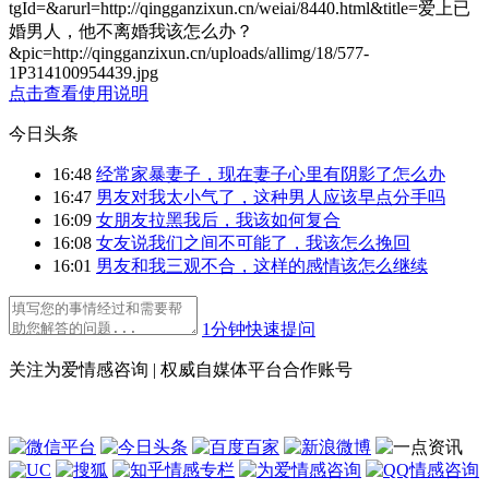
tgId=
&arurl=http://qingganzixun.cn/weiai/8440.html&title=爱上已
婚男人，他不离婚我该怎么办？
&pic=http://qingganzixun.cn/uploads/allimg/18/577-
1P314100954439.jpg
点击查看使用说明
今日头条
16:48
经常家暴妻子，现在妻子心里有阴影了怎么办
16:47
男友对我太小气了，这种男人应该早点分手吗
16:09
女朋友拉黑我后，我该如何复合
16:08
女友说我们之间不可能了，我该怎么挽回
16:01
男友和我三观不合，这样的感情该怎么继续
1分钟快速提问
关注为爱情感咨询 | 权威自媒体平台合作账号