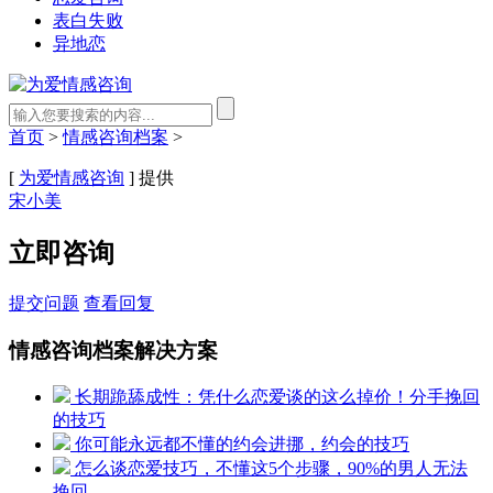
表白失败
异地恋
首页
>
情感咨询档案
>
[
为爱情感咨询
] 提供
宋小美
立即咨询
提交问题
查看回复
情感咨询档案解决方案
长期跪舔成性：凭什么恋爱谈的这么掉价！分手挽回
的技巧
你可能永远都不懂的约会进挪，约会的技巧
怎么谈恋爱技巧，不懂这5个步骤，90%的男人无法
挽回