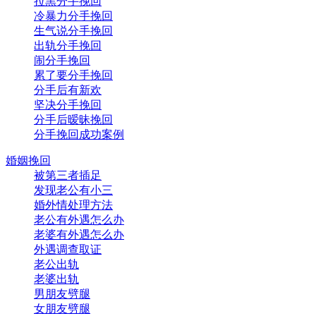
拉黑分手挽回
冷暴力分手挽回
生气说分手挽回
出轨分手挽回
闹分手挽回
累了要分手挽回
分手后有新欢
坚决分手挽回
分手后暧昧挽回
分手挽回成功案例
婚姻挽回
被第三者插足
发现老公有小三
婚外情处理方法
老公有外遇怎么办
老婆有外遇怎么办
外遇调查取证
老公出轨
老婆出轨
男朋友劈腿
女朋友劈腿