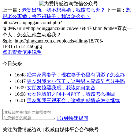
上一篇：
老婆出轨，我不想离婚，我该怎么办？
下一篇：
想
跟老公离婚，舍不得孩子，我该怎么办？
http://weiaiqinggan.com/t.php?
tgId=
&arurl=http://qingganzixun.cn/weiai/8470.html&title=喜欢一
个人，怎么让他主动追我？
&pic=http://qingganzixun.cn/uploads/allimg/18/705-
1P315151214b6.jpg
点击查看使用说明
今日头条
16:48
经常家暴妻子，现在妻子心里有阴影了怎么办
16:47
男友对我太小气了，这种男人应该早点分手吗
16:09
女朋友拉黑我后，我该如何复合
16:08
女友说我们之间不可能了，我该怎么挽回
16:01
男友和我三观不合，这样的感情该怎么继续
1分钟快速提问
关注为爱情感咨询 | 权威自媒体平台合作账号