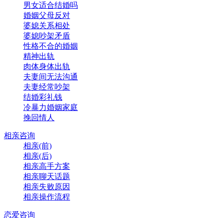
男女适合结婚吗
婚姻父母反对
婆媳关系相处
婆媳吵架矛盾
性格不合的婚姻
精神出轨
肉体身体出轨
夫妻间无法沟通
夫妻经常吵架
结婚彩礼钱
冷暴力婚姻家庭
挽回情人
相亲咨询
相亲(前)
相亲(后)
相亲高手方案
相亲聊天话题
相亲失败原因
相亲操作流程
恋爱咨询