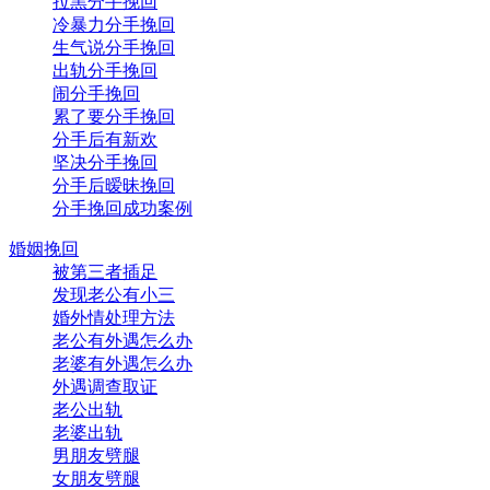
拉黑分手挽回
冷暴力分手挽回
生气说分手挽回
出轨分手挽回
闹分手挽回
累了要分手挽回
分手后有新欢
坚决分手挽回
分手后暧昧挽回
分手挽回成功案例
婚姻挽回
被第三者插足
发现老公有小三
婚外情处理方法
老公有外遇怎么办
老婆有外遇怎么办
外遇调查取证
老公出轨
老婆出轨
男朋友劈腿
女朋友劈腿