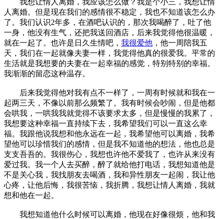
我想让情人离婚，我应该怎么做？我是个小三，我想让情
人离婚。但是现在我们的感情很不稳定，我也不知道该怎么办
了。我们认识2年多，在酒吧认识的，那次我喝醉了，吐了他
一身，他没有生气，还把我送回酒店，后来我觉得他很温暖，
就在一起了。也许是日久生情吧，
我很爱他
，他一周陪我五
天，我们在一起就像夫妻一样，我觉得他真的很爱我。平常的
生活就是我想要的夫妻在一起幸福的感觉，特别特别的幸福。
我渐渐的留恋这种温存。
后来我觉得他对我有点不一样了，一周有时候就和我在一
起两三天，不像以前那么频繁了。我有时候会吵闹，但是他都
会哄我，一哄我我就觉得不该要求太多，但是慢慢的我累了，
我想要这种幸福一直持续下去，我希望我们可以一直这么幸
福。我跟他说我想和他永远在一起，我希望他可以离婚，我希
望他可以珍惜我们的感情，但是我不知道他的想法，他也总是
支支吾吾的。我很伤心，我想也许他不爱我了，也许从来没有
爱过我。我一个人去买醉，醉了就给他打电话，我想知道他是
不是关心我，我找朋友去喝酒，我和异性朋友一起闹，我让他
心疼，让他后悔，我很苦恼，我折腾，我想让情人离婚，我就
想和他在一起。
我想知道他什么时候可以离婚，他现在好像很烦，他和我