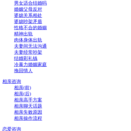
男女适合结婚吗
婚姻父母反对
婆媳关系相处
婆媳吵架矛盾
性格不合的婚姻
精神出轨
肉体身体出轨
夫妻间无法沟通
夫妻经常吵架
结婚彩礼钱
冷暴力婚姻家庭
挽回情人
相亲咨询
相亲(前)
相亲(后)
相亲高手方案
相亲聊天话题
相亲失败原因
相亲操作流程
恋爱咨询