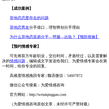
【成功案例】
异地恋恋爱存在的问题
异地恋男友
分手借口，理智辨别分手理由
为什么异地恋容易分手—劈腿—出轨？【预防措施】
【预约情感专家】
可先将双方年龄职业，交往时间，矛盾经过，以及需要解
决的
情感问题
，编辑成文字发送给我们。为爱情感专家会在第
一时间，给你专业的回复。
高难度情感挽回专家 | 魏语微信：54607872
微信公众号搜索：为爱情感咨询
官方网站：http://weiaiqinggan.com
（为爱情感咨询原创文章，未经许可严禁转载）