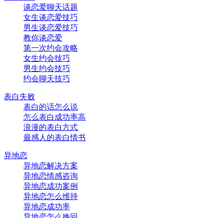
谈恋爱聊天话题
女生谈恋爱技巧
男生谈恋爱技巧
教你谈恋爱
第一次约会攻略
女生约会技巧
男生约会技巧
约会聊天技巧
表白失败
表白的话怎么说
怎么表白成功率高
浪漫的表白方式
最感人的表白情书
异地恋
异地恋解决方案
异地恋情感咨询
异地恋成功案例
异地恋怎么维持
异地恋成功率
异地恋怎么挽回