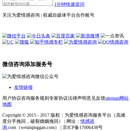
1分钟快速提问
关注为爱情感咨询 | 权威自媒体平台合作账号
微信咨询添加服务号
友情链接
用户协议
咨询服务规则
专家协议
法律声明
意见反馈
sitemap
网站
地图
Copyright © 2015 - 2017 版权：为爱情感咨询服务平台（高难
度分手挽回，破裂婚姻挽回） | 网址：
情感咨
询
.com（weiaiqinggan.com） | 京ICP备17006438号