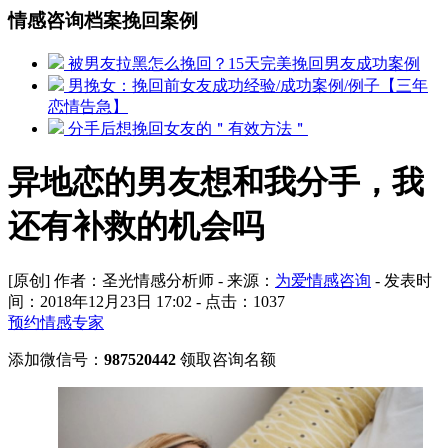
情感咨询档案挽回案例
被男友拉黑怎么挽回？15天完美挽回男友成功案例
男挽女：挽回前女友成功经验/成功案例/例子【三年
恋情告急】
分手后想挽回女友的＂有效方法＂
异地恋的男友想和我分手，我
还有补救的机会吗
[原创] 作者：圣光情感分析师 - 来源：
为爱情感咨询
- 发表时
间：2018年12月23日 17:02 - 点击：
1037
预约情感专家
添加微信号：
987520442
领取咨询名额