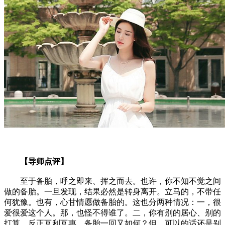
【导师点评】
至于备胎，呼之即来、挥之而去。也许，你不知不觉之间
做的备胎。一旦发现，结果必然是转身离开。立马的，不带任
何犹豫。也有，心甘情愿做备胎的。这也分两种情况：一，很
爱很爱这个人。那，也怪不得谁了。二，你有别的居心、别的
打算。反正互利互惠，备胎一回又如何？但，可以的话还是别