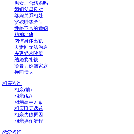
男女适合结婚吗
婚姻父母反对
婆媳关系相处
婆媳吵架矛盾
性格不合的婚姻
精神出轨
肉体身体出轨
夫妻间无法沟通
夫妻经常吵架
结婚彩礼钱
冷暴力婚姻家庭
挽回情人
相亲咨询
相亲(前)
相亲(后)
相亲高手方案
相亲聊天话题
相亲失败原因
相亲操作流程
恋爱咨询