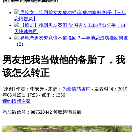
男挽女：挽回前女友成功经验/成功案例/例子【三年
恋情告急】
【魏语】挽回男友案例-异国男友出轨提出分手，14
天快速挽回
异地恋男友究竟值不值挽回？---异地恋成功挽回男友
（2）
男友把我当做他的备胎了，我
该怎么转正
[原创] 作者：李安升 - 来源：
为爱情感咨询
- 发表时间：2019
年06月25日 17:53 - 点击：
1356
预约情感专家
添加微信号：
987520442
领取咨询名额