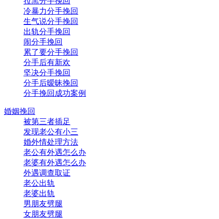
拉黑分手挽回
冷暴力分手挽回
生气说分手挽回
出轨分手挽回
闹分手挽回
累了要分手挽回
分手后有新欢
坚决分手挽回
分手后暧昧挽回
分手挽回成功案例
婚姻挽回
被第三者插足
发现老公有小三
婚外情处理方法
老公有外遇怎么办
老婆有外遇怎么办
外遇调查取证
老公出轨
老婆出轨
男朋友劈腿
女朋友劈腿