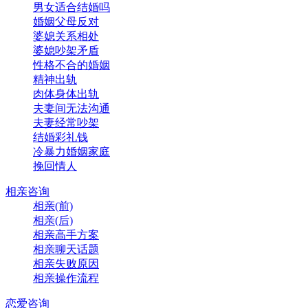
男女适合结婚吗
婚姻父母反对
婆媳关系相处
婆媳吵架矛盾
性格不合的婚姻
精神出轨
肉体身体出轨
夫妻间无法沟通
夫妻经常吵架
结婚彩礼钱
冷暴力婚姻家庭
挽回情人
相亲咨询
相亲(前)
相亲(后)
相亲高手方案
相亲聊天话题
相亲失败原因
相亲操作流程
恋爱咨询