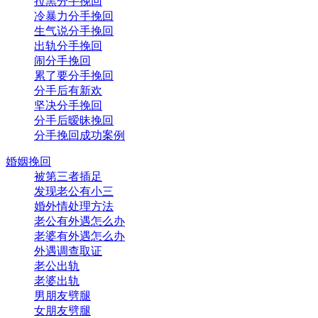
拉黑分手挽回
冷暴力分手挽回
生气说分手挽回
出轨分手挽回
闹分手挽回
累了要分手挽回
分手后有新欢
坚决分手挽回
分手后暧昧挽回
分手挽回成功案例
婚姻挽回
被第三者插足
发现老公有小三
婚外情处理方法
老公有外遇怎么办
老婆有外遇怎么办
外遇调查取证
老公出轨
老婆出轨
男朋友劈腿
女朋友劈腿