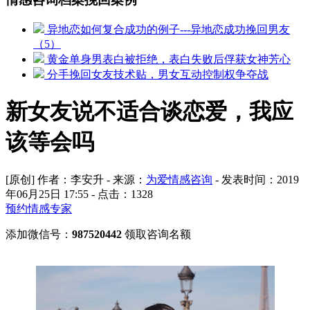
异地恋如何复合成功的例子---异地恋成功挽回男友
（5）
黄金单身男表白被拒绝，表白失败后俘获女神芳心
分手挽回女友技术贴，男女互动控制权争夺战
新女友说不适合谈恋爱，我应
该等会吗
[原创] 作者：李安升 - 来源：
为爱情感咨询
- 发表时间：2019
年06月25日 17:55 - 点击：
1328
预约情感专家
添加微信号：
987520442
领取咨询名额