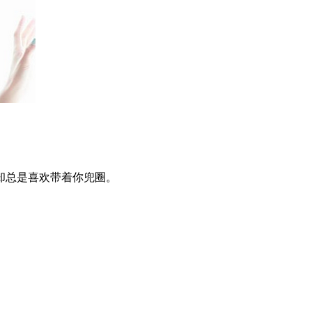
却总是喜欢带着你兜圈。