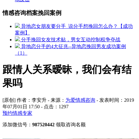
情感咨询档案挽回案例
异地恋女朋友要分手_说分手想挽回怎么办？【成功
案例】
分手挽回女友技术贴，男女互动控制权争夺战
异地恋分手的4大征兆--异地恋挽回男友成功案例
（1）
跟情人关系暧昧，我们会有结
果吗
[原创] 作者：李安升 - 来源：
为爱情感咨询
- 发表时间：2019
年07月01日 17:50 - 点击：
1297
预约情感专家
添加微信号：
987520442
领取咨询名额