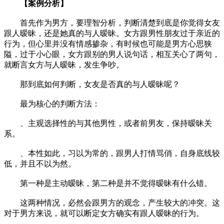
【案例分析】
首先作为男方，要理智分析，判断清楚到底是你觉得女友
跟人暧昧，还是她真的与人暧昧。女方跟男性朋友过于亲近的
行为，但心里并没有情感掺杂，有时候也可能是男方心思狭
隘，过于小心眼，女方跟别的男人说句话，相互关心了两句，
就断言女方与人暧昧，发生争吵。
那到底如何判断，女友是否真的与人暧昧呢？
最为核心的判断方法：
、主观选择性的与其他男性，或者前男友，保持暧昧关
系。
、本性如此，习以为常的，跟男人打情骂俏，自身底线较
低，并且不以为然。
第一种是主动暧昧，第二种是并不觉得暧昧有什么错。
这两种情况，必然会跟男方的观念，产生较大的冲突。这
对于男方来说，就可以断定女方确实有跟人暧昧的行为。