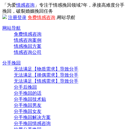
「为爱
情感咨询
」专注于情感挽回领域7年，承接高难度分手
挽回，破裂婚姻挽回任务
注册
登录
免费情感咨询
网站导航
网站导航
免费情感咨询
情感咨询案例
情感挽回方案
情感咨询公司
分手挽回
无法满足【物质需求】导致分手
无法满足【择偶需求】导致分手
无法满足【情感需求】导致分手
分手后挽回
分手挽回的话
分手挽回技术贴
分手挽回男友
分手挽回女友
分手挽回解决方案
分手挽回情感咨询