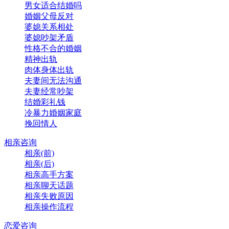
男女适合结婚吗
婚姻父母反对
婆媳关系相处
婆媳吵架矛盾
性格不合的婚姻
精神出轨
肉体身体出轨
夫妻间无法沟通
夫妻经常吵架
结婚彩礼钱
冷暴力婚姻家庭
挽回情人
相亲咨询
相亲(前)
相亲(后)
相亲高手方案
相亲聊天话题
相亲失败原因
相亲操作流程
恋爱咨询