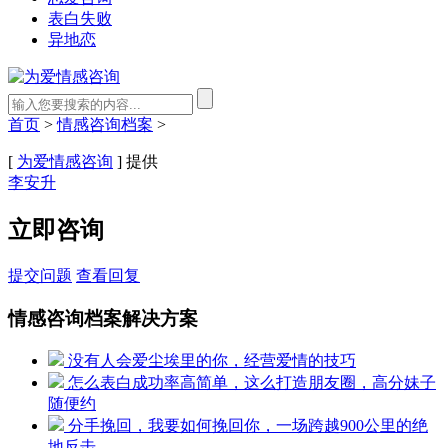
表白失败
异地恋
首页
>
情感咨询档案
>
[
为爱情感咨询
] 提供
李安升
立即咨询
提交问题
查看回复
情感咨询档案解决方案
没有人会爱尘埃里的你，经营爱情的技巧
怎么表白成功率高简单，这么打造朋友圈，高分妹子
随便约
分手挽回，我要如何挽回你，一场跨越900公里的绝
地反击