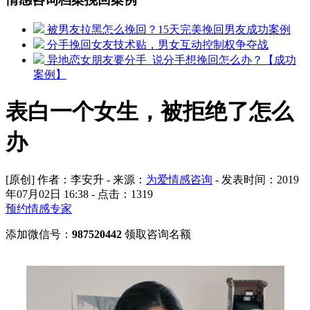
被男友拉黑怎么挽回？15天完美挽回男友成功案例
分手挽回女友技术贴，男女互动控制权争夺战
异地恋女朋友要分手_说分手想挽回怎么办？【成功
案例】
表白一个女生，被拒绝了怎么
办
[原创] 作者：李安升 - 来源：
为爱情感咨询
- 发表时间：2019
年07月02日 16:38 - 点击：
1319
预约情感专家
添加微信号：
987520442
领取咨询名额