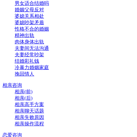
男女适合结婚吗
婚姻父母反对
婆媳关系相处
婆媳吵架矛盾
性格不合的婚姻
精神出轨
肉体身体出轨
夫妻间无法沟通
夫妻经常吵架
结婚彩礼钱
冷暴力婚姻家庭
挽回情人
相亲咨询
相亲(前)
相亲(后)
相亲高手方案
相亲聊天话题
相亲失败原因
相亲操作流程
恋爱咨询