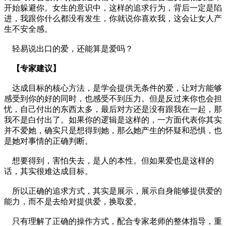
开始躲避你。女生的意识中，这样的追求行为，背后一定是陷
进，我跟你什么都没有发生，你就说你喜欢我，这会让女人产
生不安全感。
轻易说出口的爱，还能算是爱吗？
【专家建议】
达成目标的核心方法，是学会提供无条件的爱，让对方能够
感受到你的好的同时，也感受不到压力。但是反过来你也会担
忧，自己付出的东西太多，最后对方还是没有跟我在一起，那
我不是白付出了。如果你的逻辑是这样的，一方面代表你其实
并不爱她，确实只是想得到她，那么她产生的怀疑和恐惧，也
是她对事情的正确判断。
想要得到，害怕失去，是人的本性。但如果爱也是这样的
话，其实很难达成目标。
所以正确的追求方式，其实是展示，展示自身能够提供爱的
能力，而不是去给对提供爱，换取爱。
只有理解了正确的操作方式，配合专家老师的整体指导，重