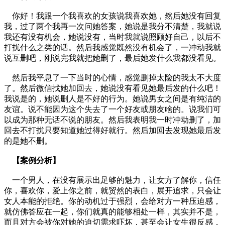
你好！我跟一个我喜欢的女孩说我喜欢她，然后她没有回复
我，过了两个我再一次问她答案，她说是我分不清楚，我就说
我还有没有机会，她说没有，当时我就说照顾好自己，以后不
打扰什么之类的话。然后我感觉既然没有机会了，一冲动我就
说互删吧，刚说完我就把她删了，最后她发什么我都没看见。
然后我平息了一下当时的心情，感觉删掉太险的我太不大度
了。然后微信找她加回去，她说没有看见她最后发的什么吧！
我说是的，她说删人是不好的行为。她说男女之间是有纯洁的
友谊。说不能因为这个失去了一个好友或朋友啥的。说我们可
以成为那种无话不说的朋友。然后我表明我一时冲动删了，加
回去不打扰只要知道她过得好就行。然后加回去发现她最后发
的是她不删。
【案例分析】
一个男人，在没有展示出足够的魅力，让女方了解你，信任
你，喜欢你，爱上你之前，就贸然的表白，展开追求，只会让
女人本能的拒绝。你的动机过于强烈，会给对方一种压迫感，
就仿佛答应在一起，你们就真的能够相处一样，其实并不是，
而且对方会被你对她的迫切需求吓坏，甚至会让女生很反感，