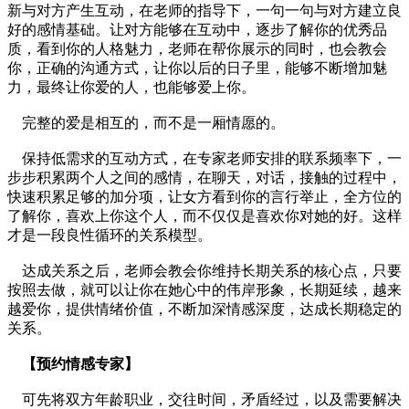
新与对方产生互动，在老师的指导下，一句一句与对方建立良
好的感情基础。让对方能够在互动中，逐步了解你的优秀品
质，看到你的人格魅力，老师在帮你展示的同时，也会教会
你，正确的沟通方式，让你以后的日子里，能够不断增加魅
力，最终让你爱的人，也能够爱上你。
完整的爱是相互的，而不是一厢情愿的。
保持低需求的互动方式，在专家老师安排的联系频率下，一
步步积累两个人之间的感情，在聊天，对话，接触的过程中，
快速积累足够的加分项，让女方看到你的言行举止，全方位的
了解你，喜欢上你这个人，而不仅仅是喜欢你对她的好。这样
才是一段良性循环的关系模型。
达成关系之后，老师会教会你维持长期关系的核心点，只要
按照去做，就可以让你在她心中的伟岸形象，长期延续，越来
越爱你，提供情绪价值，不断加深情感深度，达成长期稳定的
关系。
【预约情感专家】
可先将双方年龄职业，交往时间，矛盾经过，以及需要解决