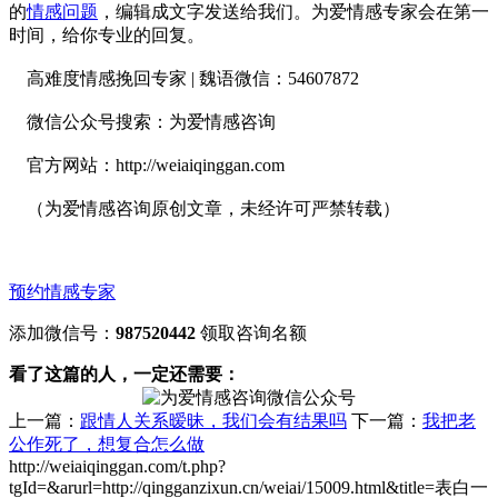
的
情感问题
，编辑成文字发送给我们。为爱情感专家会在第一
时间，给你专业的回复。
高难度情感挽回专家 | 魏语微信：54607872
微信公众号搜索：为爱情感咨询
官方网站：http://weiaiqinggan.com
（为爱情感咨询原创文章，未经许可严禁转载）
预约情感专家
添加微信号：
987520442
领取咨询名额
看了这篇的人，一定还需要：
上一篇：
跟情人关系暧昧，我们会有结果吗
下一篇：
我把老
公作死了，想复合怎么做
http://weiaiqinggan.com/t.php?
tgId=
&arurl=http://qingganzixun.cn/weiai/15009.html&title=表白一