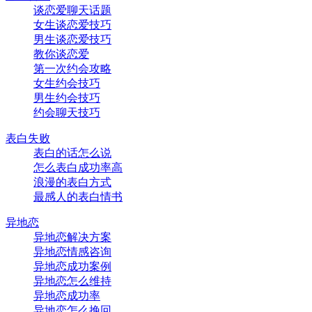
谈恋爱聊天话题
女生谈恋爱技巧
男生谈恋爱技巧
教你谈恋爱
第一次约会攻略
女生约会技巧
男生约会技巧
约会聊天技巧
表白失败
表白的话怎么说
怎么表白成功率高
浪漫的表白方式
最感人的表白情书
异地恋
异地恋解决方案
异地恋情感咨询
异地恋成功案例
异地恋怎么维持
异地恋成功率
异地恋怎么挽回