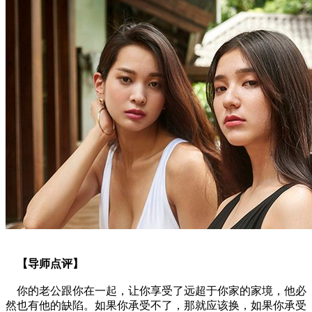
【导师点评】
你的老公跟你在一起，让你享受了远超于你家的家境，他必
然也有他的缺陷。如果你承受不了，那就应该换，如果你承受