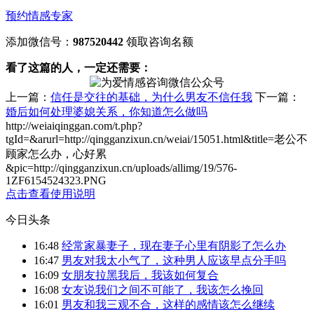
预约情感专家
添加微信号：
987520442
领取咨询名额
看了这篇的人，一定还需要：
上一篇：
信任是交往的基础，为什么男友不信任我
下一篇：
婚后如何处理婆媳关系，你知道怎么做吗
http://weiaiqinggan.com/t.php?
tgId=
&arurl=http://qingganzixun.cn/weiai/15051.html&title=老公不
顾家怎么办，心好累
&pic=http://qingganzixun.cn/uploads/allimg/19/576-
1ZF6154524323.PNG
点击查看使用说明
今日头条
16:48
经常家暴妻子，现在妻子心里有阴影了怎么办
16:47
男友对我太小气了，这种男人应该早点分手吗
16:09
女朋友拉黑我后，我该如何复合
16:08
女友说我们之间不可能了，我该怎么挽回
16:01
男友和我三观不合，这样的感情该怎么继续