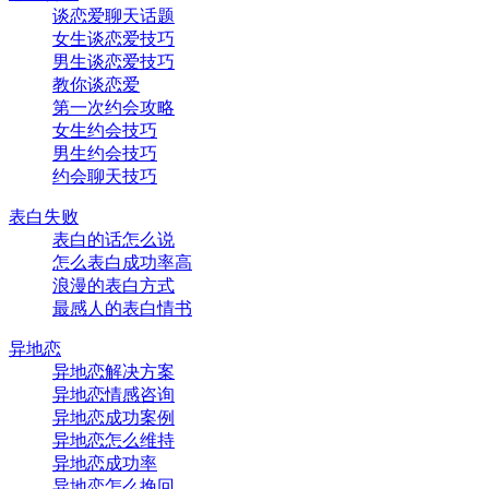
谈恋爱聊天话题
女生谈恋爱技巧
男生谈恋爱技巧
教你谈恋爱
第一次约会攻略
女生约会技巧
男生约会技巧
约会聊天技巧
表白失败
表白的话怎么说
怎么表白成功率高
浪漫的表白方式
最感人的表白情书
异地恋
异地恋解决方案
异地恋情感咨询
异地恋成功案例
异地恋怎么维持
异地恋成功率
异地恋怎么挽回