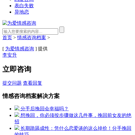
表白失败
异地恋
首页
>
情感咨询档案
>
[
为爱情感咨询
] 提供
李安升
立即咨询
提交问题
查看回复
情感咨询档案解决方案
分手后挽回会幸福吗？
想挽回，你必须按步骤做这几件事，挽回前女友的绝
招
长期跪舔成性：凭什么恋爱谈的这么掉价！分手挽回
的技巧