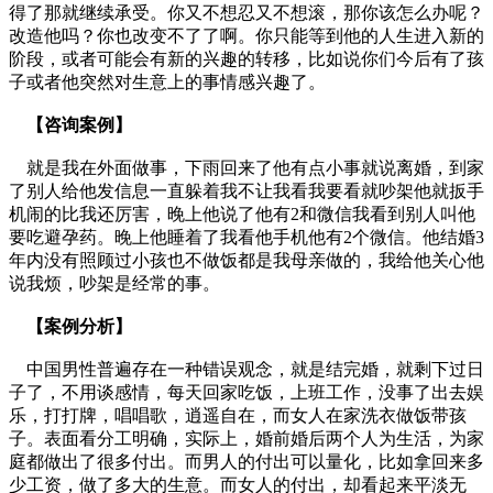
得了那就继续承受。你又不想忍又不想滚，那你该怎么办呢？
改造他吗？你也改变不了了啊。你只能等到他的人生进入新的
阶段，或者可能会有新的兴趣的转移，比如说你们今后有了孩
子或者他突然对生意上的事情感兴趣了。
【咨询案例】
就是我在外面做事，下雨回来了他有点小事就说离婚，到家
了别人给他发信息一直躲着我不让我看我要看就吵架他就扳手
机闹的比我还厉害，晚上他说了他有2和微信我看到别人叫他
要吃避孕药。晚上他睡着了我看他手机他有2个微信。他结婚3
年内没有照顾过小孩也不做饭都是我母亲做的，我给他关心他
说我烦，吵架是经常的事。
【案例分析】
中国男性普遍存在一种错误观念，就是结完婚，就剩下过日
子了，不用谈感情，每天回家吃饭，上班工作，没事了出去娱
乐，打打牌，唱唱歌，逍遥自在，而女人在家洗衣做饭带孩
子。表面看分工明确，实际上，婚前婚后两个人为生活，为家
庭都做出了很多付出。而男人的付出可以量化，比如拿回来多
少工资，做了多大的生意。而女人的付出，却看起来平淡无