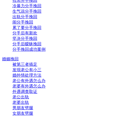
拉黑分手挽回
冷暴力分手挽回
生气说分手挽回
出轨分手挽回
闹分手挽回
累了要分手挽回
分手后有新欢
坚决分手挽回
分手后暧昧挽回
分手挽回成功案例
婚姻挽回
被第三者插足
发现老公有小三
婚外情处理方法
老公有外遇怎么办
老婆有外遇怎么办
外遇调查取证
老公出轨
老婆出轨
男朋友劈腿
女朋友劈腿