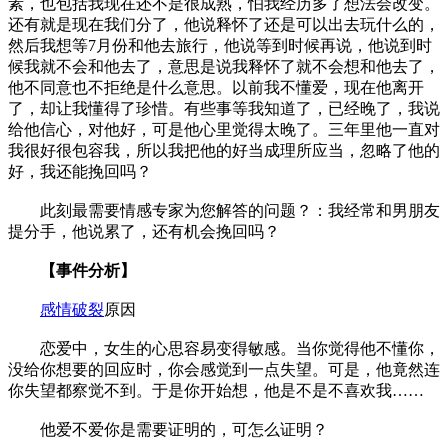
素，也包括我现在还不是很成熟，怕我经历多了想法会改变。
还有就是现在我们分了，他说释怀了还是可以出去玩什么的，
然后我想等7月份和他去旅行，他说等到时候再说，他说到时
候我就不会和他去了，意思是说我释怀了就不会想和他去了，
他不同意也不拒绝是什么意思。以前我不懂爱，现在他离开
了，却让我懂得了珍惜。有些事等我知道了，已经晚了，我说
给他信心，对他好，可是他心里觉得太晚了。三年里他一直对
我很好很包容我，所以我把他的好当成理所应当，忽略了他的
好，我还能挽回吗？
此刻最需要情感专家为您解答的问题？：我经常和男朋友
提分手，他说累了，还有机会挽回吗？
【事件分析】
感情破裂
原因
恋爱中，女生的心思容易变得敏感。当你觉得他不懂你，
没给你想要的回应时，你会感觉到一点失望。可是，他竟然连
你失望都察觉不到。于是你开始想，他是不是不喜欢我……
他爱不爱你是需要证明的，可怎么证明？