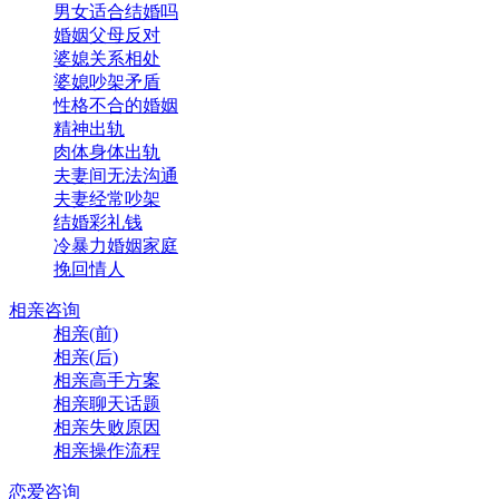
男女适合结婚吗
婚姻父母反对
婆媳关系相处
婆媳吵架矛盾
性格不合的婚姻
精神出轨
肉体身体出轨
夫妻间无法沟通
夫妻经常吵架
结婚彩礼钱
冷暴力婚姻家庭
挽回情人
相亲咨询
相亲(前)
相亲(后)
相亲高手方案
相亲聊天话题
相亲失败原因
相亲操作流程
恋爱咨询