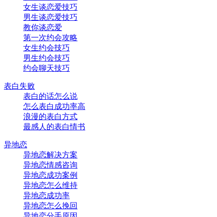
女生谈恋爱技巧
男生谈恋爱技巧
教你谈恋爱
第一次约会攻略
女生约会技巧
男生约会技巧
约会聊天技巧
表白失败
表白的话怎么说
怎么表白成功率高
浪漫的表白方式
最感人的表白情书
异地恋
异地恋解决方案
异地恋情感咨询
异地恋成功案例
异地恋怎么维持
异地恋成功率
异地恋怎么挽回
异地恋分手原因