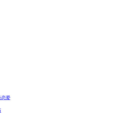
谈恋爱
巧