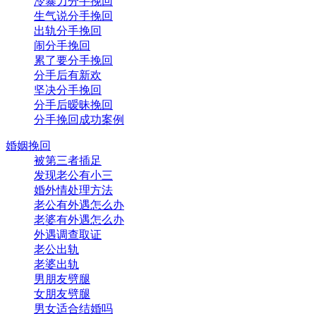
冷暴力分手挽回
生气说分手挽回
出轨分手挽回
闹分手挽回
累了要分手挽回
分手后有新欢
坚决分手挽回
分手后暧昧挽回
分手挽回成功案例
婚姻挽回
被第三者插足
发现老公有小三
婚外情处理方法
老公有外遇怎么办
老婆有外遇怎么办
外遇调查取证
老公出轨
老婆出轨
男朋友劈腿
女朋友劈腿
男女适合结婚吗