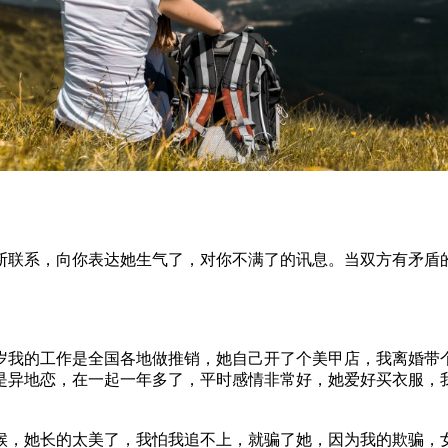
断联系，向你表达她生气了，对你不满了的讯息。当双方有矛盾
岁我的工作是全国各地做推销，她自己开了个美甲店，我离婚带个
是异地恋，在一起一年多了，平时感情非常好，她爱好买衣服，
，她长的太美了，我怕我追不上，就骗了她，因为我的欺骗，女