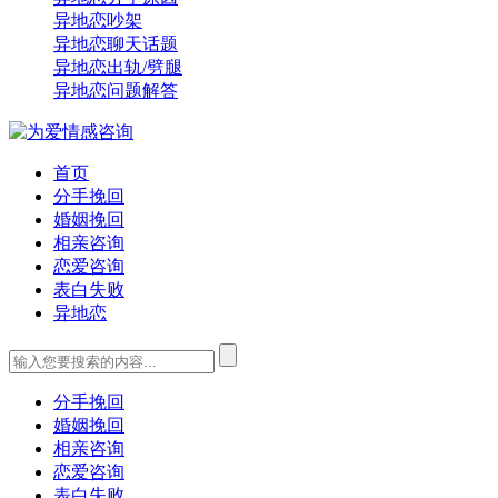
异地恋吵架
异地恋聊天话题
异地恋出轨/劈腿
异地恋问题解答
首页
分手挽回
婚姻挽回
相亲咨询
恋爱咨询
表白失败
异地恋
分手挽回
婚姻挽回
相亲咨询
恋爱咨询
表白失败